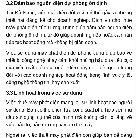
3.2 Đảm bảo nguồn điện dự phòng ổn định
Tại Đà Nẵng, việc mất điện đột xuất có thể gây ra những
thiệt hại đáng kể cho doanh nghiệp. Dịch vụ cho thuê
máy phát điện của Hưng Thịnh giúp đảm bảo nguồn điện
dự phòng ổn định, từ đó giúp doanh nghiệp hoặc cá nhân
tiếp tục hoạt động mà không bị gián đoạn.
Việc sử dụng máy phát điện dự phòng cũng giúp bảo vệ
thiết bị công nghệ nhạy cảm khỏi những hậu quả tiêu cực
ĐĂNG KÝ ĐẶT HÀNG
của việc mất điện đột ngột. Điều này đặc biệt quan trọng
đối với các doanh nghiệp hoạt động trong lĩnh vực y tế,
Họ tên (
*
)
công nghệ thông tin, hay sản xuất.
3.3 Linh hoạt trong việc sử dụng
Việc thuê máy phát điện mang lại sự linh hoạt cho người
Email (
*
)
sử dụng. Bạn có thể chọn lựa công suất phù hợp với nhu
cầu sử dụng cụ thể của mình mà không cần lo lắng về
việc bảo trì, bảo dưỡng hay lưu trữ máy.
Điện thoại (
*
)
Ngoài ra, việc thuê máy phát điện còn giúp bạn dễ dàng