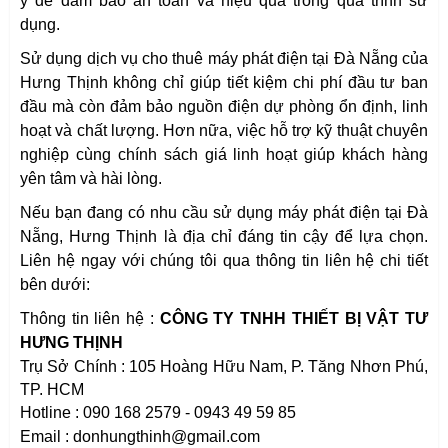
ý để đảm bảo an toàn và hiệu quả trong quá trình sử
dụng.
Sử dụng dịch vụ cho thuê máy phát điện tại Đà Nẵng của
Hưng Thịnh không chỉ giúp tiết kiệm chi phí đầu tư ban
đầu mà còn đảm bảo nguồn điện dự phòng ổn định, linh
hoạt và chất lượng. Hơn nữa, việc hỗ trợ kỹ thuật chuyên
nghiệp cùng chính sách giá linh hoạt giúp khách hàng
yên tâm và hài lòng.
Nếu bạn đang có nhu cầu sử dụng máy phát điện tại Đà
Nẵng, Hưng Thịnh là địa chỉ đáng tin cậy để lựa chọn.
Liên hệ ngay với chúng tôi qua thông tin liên hệ chi tiết
bên dưới:
Thông tin liên hệ :
CÔNG TY TNHH THIẾT BỊ VẬT TƯ
HƯNG THỊNH
Trụ Sở Chính :
105 Hoàng Hữu Nam, P. Tăng Nhơn Phú,
TP. HCM
Hotline : 090 168 2579 - 0943 49 59 85
Email :
donhungthinh@gmail.com