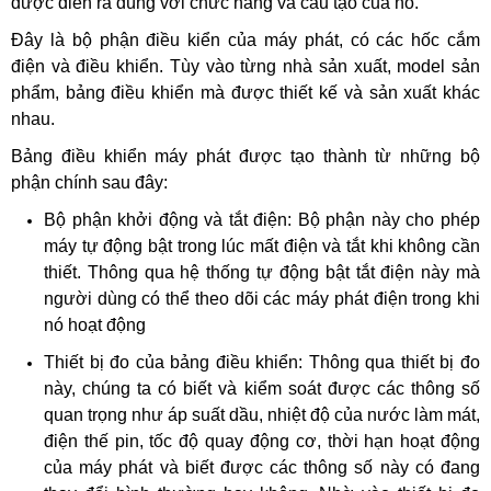
được diễn ra đúng với chức năng và cấu tạo của nó.
Họ tên (
*
)
Đây là bộ phận điều kiển của máy phát, có các hốc cắm
điện và điều khiển. Tùy vào từng nhà sản xuất, model sản
phẩm, bảng điều khiển mà được thiết kế và sản xuất khác
Email (
*
)
nhau.
Bảng điều khiển máy phát được tạo thành từ những bộ
phận chính sau đây:
Điện thoại (
*
)
Bộ phận khởi động và tắt điện: Bộ phận này cho phép
máy tự động bật trong lúc mất điện và tắt khi không cần
Sản phẩm chọn (
*
)
thiết. Thông qua hệ thống tự động bật tắt điện này mà
người dùng có thể theo dõi các máy phát điện trong khi
nó hoạt động
ĐẶT HÀNG NGAY
Thiết bị đo của bảng điều khiển: Thông qua thiết bị đo
này, chúng ta có biết và kiểm soát được các thông số
quan trọng như áp suất dầu, nhiệt độ của nước làm mát,
điện thế pin, tốc độ quay động cơ, thời hạn hoạt động
của máy phát và biết được các thông số này có đang