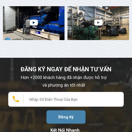
08:00 AM 01/01/1970
LƯU Ý QUAN TRỌNG KHI SỬ DỤNG MÁY PHÁT ĐIỆN
CUMMINS
Máy phát điện Cummins cung cấp 1 nguồn điện dự phòng
ĐĂNG KÝ NGAY ĐỂ NHẬN TƯ VẤN
công suất lớn hỗ trợ con người trong nhiều lĩnh vực cuộc
Hơn +2000 khách hàng đã nhận được hỗ trợ
sống. Do đó cần phải nắm bắt thật kỹ những lưu ý quan
và phương án tốt nhất
trọng sau đây để sử dụng máy phát điện Cummins được
hiệu quả và hạn chế hư hỏng, kéo dài tuổi thọ hoạt động
của máy.
08:00 AM 01/01/1970
LƯU Ý KHI SỬ DỤNG MÁY PHÁT ĐIỆN CÔNG NGHIỆP
Đăng Ký
Lưu ý khi sử dụng máy phát điện công nghiệp sao cho an
toàn hiệu quả là điều mà ai cũng quan tâm. Cùng Hưng
Kết Nối Nhanh