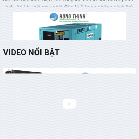
cách. Xả khí thải máy phát điện là 1 trong những cách thức
bảo trì bảo dưỡng hiệu quả. Hưng Thịnh bật mí cho bạn
cách xả khí thải máy phát điện đơn giản tại nhà trong bài
viết dưới đây nhé.
VIDEO NỔI BẬT
08:00 AM 01/01/1970
LẮP ĐẶT MÁY PHÁT ĐIỆN 25kVA CÓ LỢI ÍCH GÌ?
Máy phát điện 25kVA chắc chắn là sự lựa chọn hợp lý cho
gia đình hoặc các doanh nghiệp vừa và nhỏ khi xảy ra sự cố
mất điện. Lắp đặt máy phát điện 25kVA có lợi ích gì cùng
Hưng Thịnh tìm hiểu qua bài viết sau đây nhé.