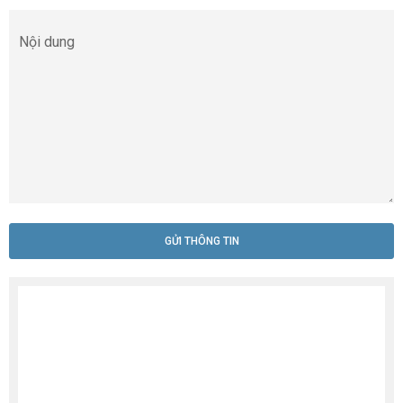
ĐĂNG KÝ ĐẶT HÀNG
Họ tên (
*
)
GỬI THÔNG TIN
Email (
*
)
Điện thoại (
*
)