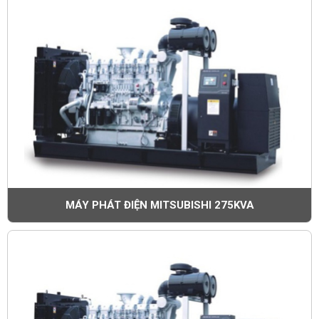
ĐĂNG KÝ ĐẶT HÀNG
MÁY PHÁT ĐIỆN MITSUBISHI 275KVA
Họ tên (
*
)
Email (
*
)