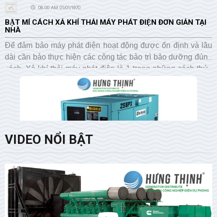
08:00 AM 01/01/1970
BẬT MÍ CÁCH XẢ KHÍ THẢI MÁY PHÁT ĐIỆN ĐƠN GIẢN TẠI
NHÀ
Để đảm bảo máy phát điện hoạt động được ổn định và lâu
dài cần bảo thực hiện các công tác bảo trì bảo dưỡng đúng
cách. Xả khí thải máy phát điện là 1 trong những cách thức
bảo trì bảo dưỡng hiệu quả. Hưng Thịnh bật mí cho bạn
cách xả khí thải máy phát điện đơn giản tại nhà trong bài
viết dưới đây nhé.
VIDEO NỔI BẬT
08:00 AM 01/01/1970
LẮP ĐẶT MÁY PHÁT ĐIỆN 25kVA CÓ LỢI ÍCH GÌ?
Máy phát điện 25kVA chắc chắn là sự lựa chọn hợp lý cho