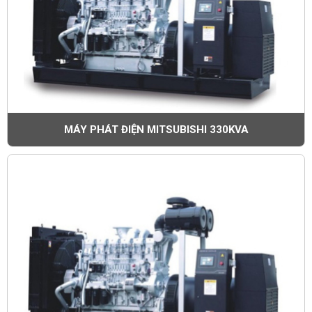
Điện thoại (
*
)
Sản phẩm chọn (
*
)
ĐẶT HÀNG NGAY
MÁY PHÁT ĐIỆN MITSUBISHI 330KVA