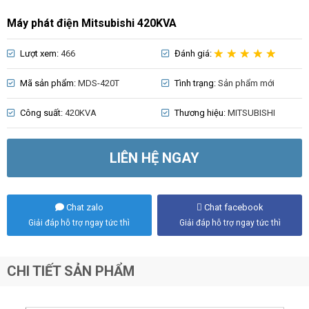
Máy phát điện Mitsubishi 420KVA
Lượt xem:
466
Đánh giá:
Mã sản phẩm:
MDS-420T
Tình trạng:
Sản phẩm mới
Công suất:
420KVA
Thương hiệu:
MITSUBISHI
LIÊN HỆ NGAY
Chat zalo
Chat facebook
Giải đáp hỗ trợ ngay tức thì
Giải đáp hỗ trợ ngay tức thì
CHI TIẾT SẢN PHẨM