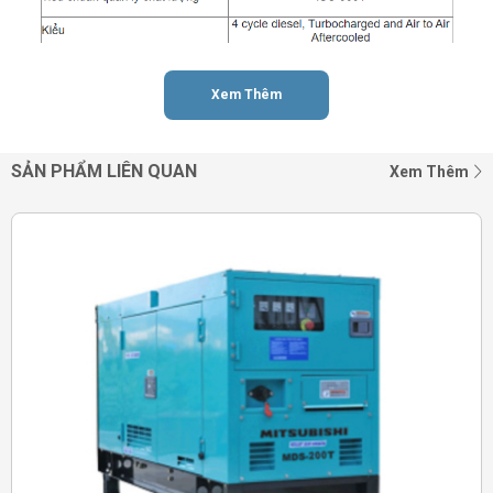
Email (
*
)
Xem Thêm
Điện thoại (
*
)
SẢN PHẨM LIÊN QUAN
Xem Thêm
Sản phẩm chọn (
*
)
ĐẶT HÀNG NGAY