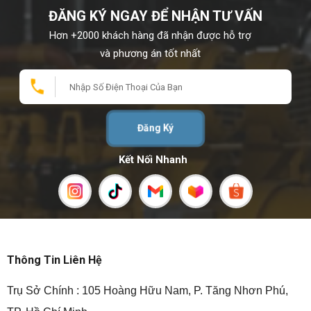
ĐĂNG KÝ NGAY ĐỂ NHẬN TƯ VẤN
Loại đầu phát:
Xoay chiều
Hơn +2000 khách hàng đã nhận được hỗ trợ
Số pha:
3 pha
và phương án tốt nhất
Hệ thống điều chỉnh điện áp:
Điều chỉnh 
o
Độ tăng nhiệt:
125
C
Hệ số quy đổi:
0.8
Đăng Ký
Cấp bảo vệ:
IP 23
Cấp cách điện:
H
Kết Nối Nhanh
Biến thiên điện áp:
± 1% ổn địn
Hiệu suất:
>90%
Bộ điều khiển cho Máy phát điện Vman 335kVA
Thương hiệu:
Tùy chọn:
Thông Tin Liên Hệ
Hiển thị th
- Công suất
Trụ Sở Chính : 105 Hoàng Hữu Nam, P. Tăng Nhơn Phú,
- Tần số (Hz