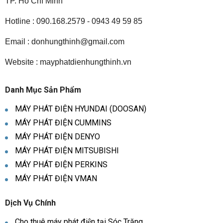
TP. Hồ Chí Minh
- Điện áp (V
- Mức nhiên 
Hotline : 090.168.2579 - 0943 49 59 85
- Số giờ ho
Email :
donhungthinh@gmail.com
Hiển thị cả
Chức năng chính:
Bộ điều khiể
Website : mayphatdienhungthinh.vn
Áp suất, nh
toàn
Danh Mục Sản Phẩm
Dừng máy 
Để đảm bảo 
MÁY PHÁT ĐIỆN HYUNDAI (DOOSAN)
quá ngưỡng
MÁY PHÁT ĐIỆN CUMMINS
- Kết nối RS
MÁY PHÁT ĐIỆN DENYO
- Có cổng U
MÁY PHÁT ĐIỆN MITSUBISHI
Cổng kết nối
- Kết nối vớ
MÁY PHÁT ĐIỆN PERKINS
- Cổng Ether
MÁY PHÁT ĐIỆN VMAN
Phụ kiện kèm theo máy phát điện Vman 335kVA
Dịch Vụ Chính
- Bộ sạc bìn
- Bộ bình Ắ
Cho thuê máy phát điện tại Sóc Trăng