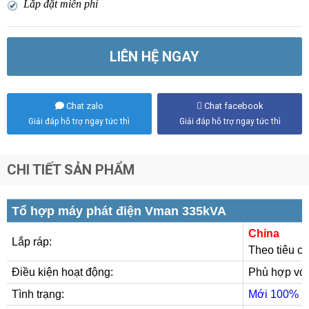
Lắp đặt miễn phí
LIÊN HỆ NGAY
Chat zalo
Chat facebook
Giải đáp hỗ trợ ngay tức thì
Giải đáp hỗ trợ ngay tức thì
CHI TIẾT SẢN PHẨM
Tổ hợp máy phát điện Vman 335kVA
China
Lắp ráp:
Theo tiêu c
Điều kiện hoạt động:
Phù hợp với
Tình trạng:
Mới 100%