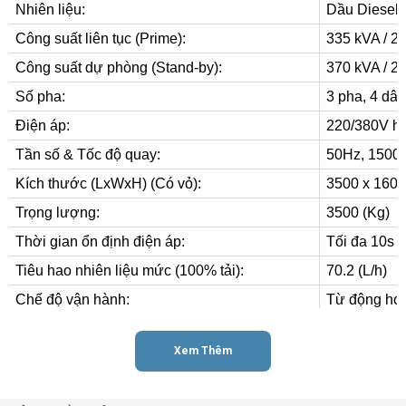
Nhiên liệu:
Dầu Diesel 
Công suất liên tục (Prime):
335 kVA / 2
ĐĂNG KÝ ĐẶT HÀNG
Công suất dự phòng (Stand-by):
370 kVA / 2
Số pha:
3 pha, 4 dây
Họ tên (
*
)
Điện áp:
220/380V h
Tần số & Tốc độ quay:
50Hz, 1500
Kích thước (LxWxH) (Có vỏ):
3500 x 1600
Email (
*
)
Trọng lượng:
3500 (Kg)
Thời gian ổn định điện áp:
Tối đa 10s t
Điện thoại (
*
)
Tiêu hao nhiên liệu mức (100% tải):
70.2 (L/h)
Chế độ vận hành:
Từ động hoặ
Thông số động cơ Vman CE10A
Sản phẩm chọn (
*
)
Xem Thêm
Model:
Vman CE1
Thương hiệu:
Shanghai V