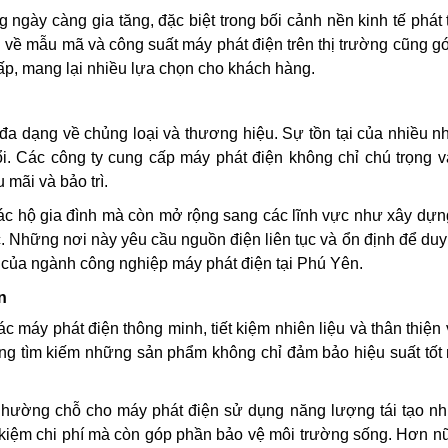
gày càng gia tăng, đặc biệt trong bối cảnh nền kinh tế phát t
về mẫu mã và công suất máy phát điện trên thị trường cũng g
cấp, mang lại nhiều lựa chọn cho khách hàng.
đa dạng về chủng loại và thương hiệu. Sự tồn tại của nhiều n
i. Các công ty cung cấp máy phát điện không chỉ chú trọng v
mãi và bảo trì.
ác hộ gia đình mà còn mở rộng sang các lĩnh vực như xây dựn
 Những nơi này yêu cầu nguồn điện liên tục và ổn định để duy t
n của ngành công nghiệp máy phát điện tại Phú Yên.
n
c máy phát điện thông minh, tiết kiệm nhiên liệu và thân thiện
ng tìm kiếm những sản phẩm không chỉ đảm bảo hiệu suất tốt
nhường chỗ cho máy phát điện sử dụng năng lượng tái tạo n
t kiệm chi phí mà còn góp phần bảo vệ môi trường sống. Hơn nữ