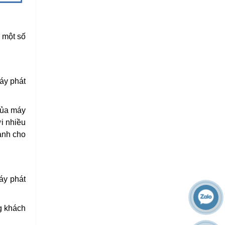
 một số
áy phát
của máy
i nhiều
ành cho
áy phát
ng khách