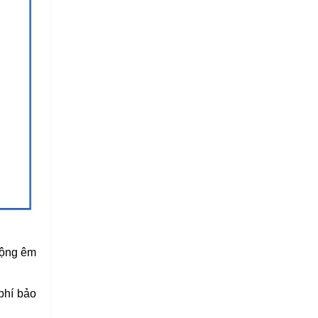
động êm
phí bảo