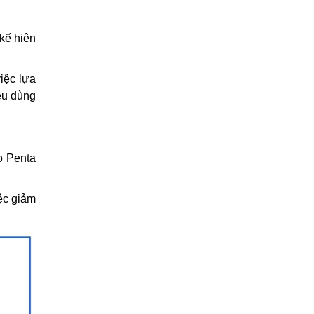
kế hiện
iệc lựa
êu dùng
o Penta
iệc giảm