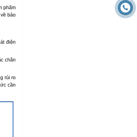
sản phẩm
 về bảo
át điện
ắc chắn
 rủi ro
hức cần