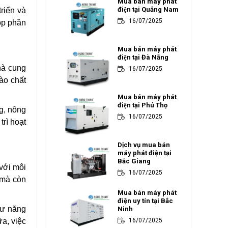
Mua bán máy phát
điện tại Quảng Nam
riển và
16/07/2025
óp phần
Mua bán máy phát
điện tại Đà Nẵng
hà cung
16/07/2025
ào chất
Mua bán máy phát
điện tại Phú Thọ
g, nông
16/07/2025
rì hoạt
Dịch vụ mua bán
máy phát điện tại
Bắc Giang
 với môi
16/07/2025
 mà còn
Mua bán máy phát
điện uy tín tại Bắc
hư năng
Ninh
a, việc
16/07/2025