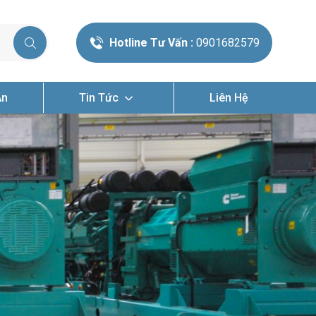
Hotline Tư Vấn :
0901682579
Án
Tin Tức
Liên Hệ