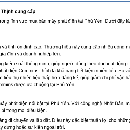
g Thịnh cung cấp
ong lĩnh vực mua bán máy phát điện tại Phú Yên. Dưới đây là
ĐĂNG KÝ ĐẶT HÀNG
 và tính ổn định cao. Thương hiệu này cung cấp nhiều dòng m
gia đình và doanh nghiệp lớn.
Họ tên (
*
)
g kiểm soát thông minh, giúp người dùng theo dõi hoạt động 
át điện Cummins chính là khả năng tiết kiệm nhiên liệu. So vớ
tiêu thụ nhiên liệu thấp hơn đáng kể, giúp giảm chi phí vận h
Email (
*
)
ummins được ưa chuộng tại Phú Yên.
máy phát điện nổi bật tại Phú Yên. Với công nghệ Nhật Bản, m
Điện thoại (
*
)
bỉ trong mọi điều kiện.
dàng di chuyển và lắp đặt. Điều này đặc biệt thuận lợi cho nhữ
y dựng hoặc sự kiện ngoài trời.
Sản phẩm chọn (
*
)