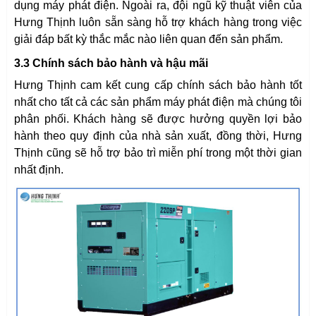
dụng máy phát điện. Ngoài ra, đội ngũ kỹ thuật viên của
Hưng Thịnh luôn sẵn sàng hỗ trợ khách hàng trong việc
Họ tên (
*
)
giải đáp bất kỳ thắc mắc nào liên quan đến sản phẩm.
3.3 Chính sách bảo hành và hậu mãi
Email (
*
)
Hưng Thịnh cam kết cung cấp chính sách bảo hành tốt
nhất cho tất cả các sản phẩm máy phát điện mà chúng tôi
phân phối. Khách hàng sẽ được hưởng quyền lợi bảo
hành theo quy định của nhà sản xuất, đồng thời, Hưng
Điện thoại (
*
)
Thịnh cũng sẽ hỗ trợ bảo trì miễn phí trong một thời gian
nhất định.
Sản phẩm chọn (
*
)
ĐẶT HÀNG NGAY